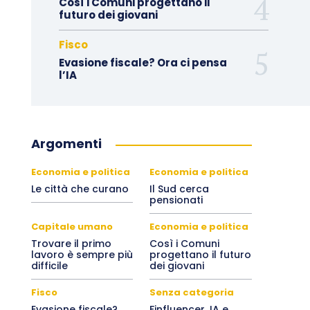
Così i Comuni progettano il
futuro dei giovani
Fisco
Evasione fiscale? Ora ci pensa
l’IA
Argomenti
Economia e politica
Economia e politica
Le città che curano
Il Sud cerca
pensionati
Capitale umano
Economia e politica
Trovare il primo
Così i Comuni
lavoro è sempre più
progettano il futuro
difficile
dei giovani
Fisco
Senza categoria
Evasione fiscale?
Finfluencer, IA e