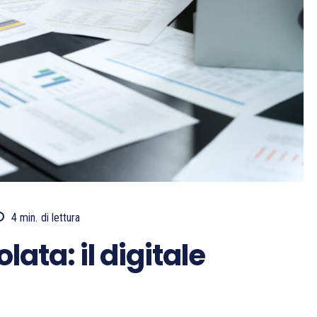
4
min.
di lettura
ata: il digitale