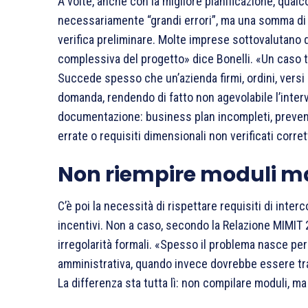
A volte, anche con la migliore pianificazione, qualc
necessariamente “grandi errori”, ma una somma di
verifica preliminare. Molte imprese sottovalutano q
complessiva del progetto» dice Bonelli. «Un caso ti
Succede spesso che un’azienda firmi, ordini, versi a
domanda, rendendo di fatto non agevolabile l’interve
documentazione: business plan incompleti, prevent
errate o requisiti dimensionali non verificati corr
Non riempire moduli m
C’è poi la necessità di rispettare requisiti di inte
incentivi. Non a caso, secondo la Relazione MIMIT 
irregolarità formali. «Spesso il problema nasce per
amministrativa, quando invece dovrebbe essere tra
La differenza sta tutta lì: non compilare moduli, 