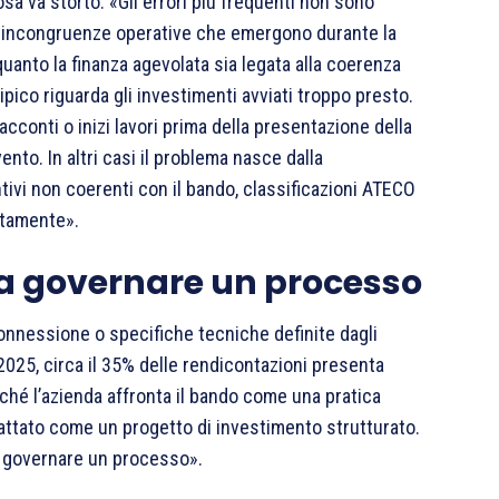
osa va storto. «Gli errori più frequenti non sono
 incongruenze operative che emergono durante la
uanto la finanza agevolata sia legata alla coerenza
pico riguarda gli investimenti avviati troppo presto.
cconti o inizi lavori prima della presentazione della
nto. In altri casi il problema nasce dalla
ivi non coerenti con il bando, classificazioni ATECO
ettamente».
a governare un processo
rconnessione o specifiche tecniche definite dagli
2025, circa il 35% delle rendicontazioni presenta
ché l’azienda affronta il bando come una pratica
ttato come un progetto di investimento strutturato.
ma governare un processo».