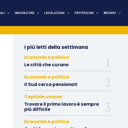
IALI
INNOVAZIONE
LEGISLAZIONE
PROFESSIONI
WELFARE
I più letti della settimana
Economia e politica
Le città che curano
Economia e politica
Il Sud cerca pensionati
Capitale umano
Trovare il primo lavoro è sempre
più difficile
Economia e politica