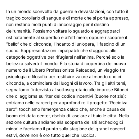
In un mondo sconvolto da guerre e devastazioni, con tutto il
tragico corollario di sangue e di morte che si porta appresso,
non restano molti punti di ancoraggio per il destino
dell’umanità. Possiamo voltare lo sguardo e aggrapparci
ostinatamente al superfluo e all’effimero; oppure riscoprire il
“bello” che ci circonda, l’incanto di un’opera, il fascino di un
suono. Rappresentazioni impalpabili che sfuggono alle
categorie oggettive per rifugiarsi nell’anima. Perché solo la
bellezza salverà il mondo. È la storia di copertina del nuovo
numero de il Libero Professionista Reloaded, un viaggio tra
psicologia e filosofia per restituire valore al mondo che ci
circonda, a cominciare dai luoghi di lavoro. Tra gli altri temi,
segnaliamo l’intervista al sottosegretario alle imprese Bitonci
che ci aggiorna sull’iter del codice incentivi (buone notizie);
entriamo nelle carceri per approfondire il progetto “Recidiva
zero”; tocchiamo l’emergenza caldo che, anche a causa del
boom dei data center, rischia di lasciare al buio le città. Nella
sezione cultura andiamo alla scoperta dei siti archeologici
minori e facciamo il punto sulla stagione dei grandi concerti
estivi, dove non è oro tutto quel che luccica.