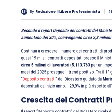
By
Redazione Il Libero Professionista
21
Secondo il report Deposito dei contratti del Ministe
aumentano del 30%, coinvolgendo circa 2,8 milioni d
Continua a crescere il numero dei contratti di prod
quasi 19 mila i contratti depositati presso il Mini
circa 5 milioni di lavoratori
(
5.113.763
per un impo
mesi del 2025 prosegue il trend positivo. Tra il 1° ge
“
Deposito contratti
” del Dicastero guidato da
Mari
depositati da inizio anno, il 29,9% in più rispetto al
Crescita dei Contratti P
Il report “Deposito contratti” del Dicastero rivela d