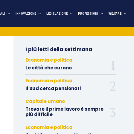
IALI
INNOVAZIONE
LEGISLAZIONE
PROFESSIONI
WELFARE
I più letti della settimana
Economia e politica
Le città che curano
Economia e politica
Il Sud cerca pensionati
Capitale umano
Trovare il primo lavoro è sempre
più difficile
Economia e politica