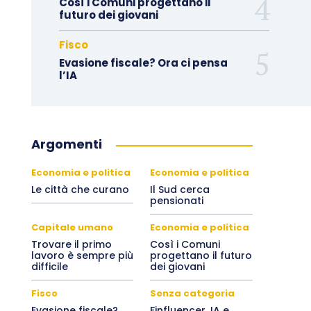
Così i Comuni progettano il
futuro dei giovani
Fisco
Evasione fiscale? Ora ci pensa
l’IA
Argomenti
Economia e politica
Economia e politica
Le città che curano
Il Sud cerca
pensionati
Capitale umano
Economia e politica
Trovare il primo
Così i Comuni
lavoro è sempre più
progettano il futuro
difficile
dei giovani
Fisco
Senza categoria
Evasione fiscale?
Finfluencer, IA e