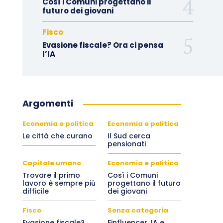
Così i Comuni progettano il
futuro dei giovani
Fisco
Evasione fiscale? Ora ci pensa
l’IA
Argomenti
Economia e politica
Economia e politica
Le città che curano
Il Sud cerca
pensionati
Capitale umano
Economia e politica
Trovare il primo
Così i Comuni
lavoro è sempre più
progettano il futuro
difficile
dei giovani
Fisco
Senza categoria
Evasione fiscale?
Finfluencer, IA e