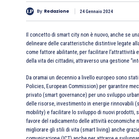
By
Redazione
24 Gennaio 2024
Il concetto di smart city non è nuovo, anche se un
delineare delle caratteristiche distintive legate al
come fattore abilitante, per facilitare l’attrattività
della vita dei cittadini, attraverso una gestione “in
Da oramai un decennio a livello europeo sono stati i
Policies, European Commission) per garantire mecc
privato (smart governance) per uno sviluppo urbano 
delle risorse, investimento in energie rinnovabili 
mobility) e facilitare lo sviluppo di nuovi prodotti, 
favore del radicamento delle attività economiche n
migliorare gli stili di vita (smart living) anche graz
comunicazione (ICT) anche per attrarre e sviluppar