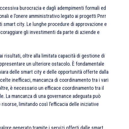
l’eccessiva burocrazia e dagli adempimenti formali ed
nali e l’onere amministrativo legato ai progetti Pnrr
ti smart city. Le lunghe procedure di approvazione e
oraggiare gli investimenti da parte di aziende e
risultati, oltre alla limitata capacità di gestione di
rappresentare un ulteriore ostacolo. È fondamentale
iara delle smart city e delle opportunità offerte dalla
elte inefficaci, mancanza di coordinamento tra i vari
oltre, è necessario un efficace coordinamento tra il
ivile. La mancanza di una governance adeguata può
isorse, limitando così l’efficacia delle iniziative
valore generato tramite i servizi offerti dalle smart