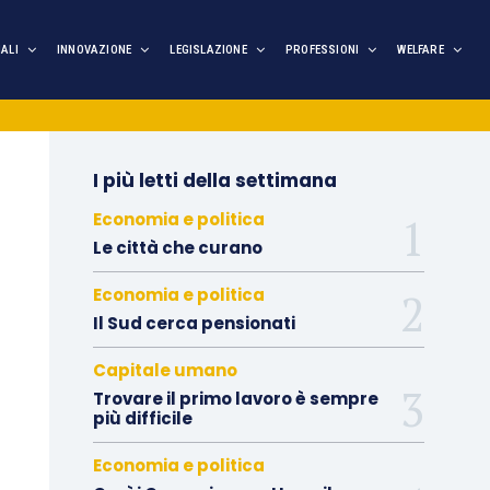
IALI
INNOVAZIONE
LEGISLAZIONE
PROFESSIONI
WELFARE
I più letti della settimana
Economia e politica
Le città che curano
Economia e politica
Il Sud cerca pensionati
Capitale umano
Trovare il primo lavoro è sempre
più difficile
Economia e politica