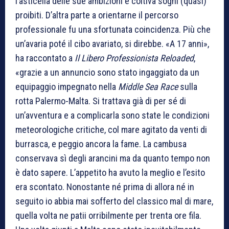
l’asticella delle sue ambizioni e coltiva sogni (quasi)
proibiti. D’altra parte a orientarne il percorso
professionale fu una sfortunata coincidenza. Più che
un’avaria poté il cibo avariato, si direbbe. «A 17 anni»,
ha raccontato a
Il Libero Professionista Reloaded
,
«grazie a un annuncio sono stato ingaggiato da un
equipaggio impegnato nella
Middle Sea Race
sulla
rotta Palermo-Malta. Si trattava già di per sé di
un’avventura e a complicarla sono state le condizioni
meteorologiche critiche, col mare agitato da venti di
burrasca, e peggio ancora la fame. La cambusa
conservava sì degli arancini ma da quanto tempo non
è dato sapere. L’appetito ha avuto la meglio e l’esito
era scontato. Nonostante né prima di allora né in
seguito io abbia mai sofferto del classico mal di mare,
quella volta ne patii orribilmente per trenta ore fila.