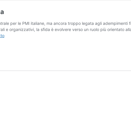
ia
ntrale per le PMI italiane, ma ancora troppo legata agli adempimenti f
rali e organizzativi, la sfida è evolvere verso un ruolo più orientato all
Commercialisti
tto
e
PMI,
tra
crisi
e
strategia